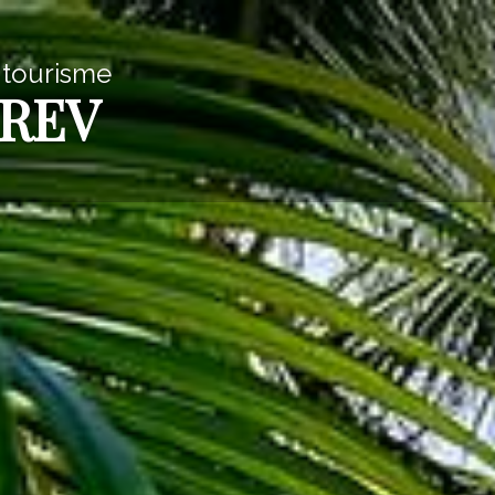
 tourisme
SREV