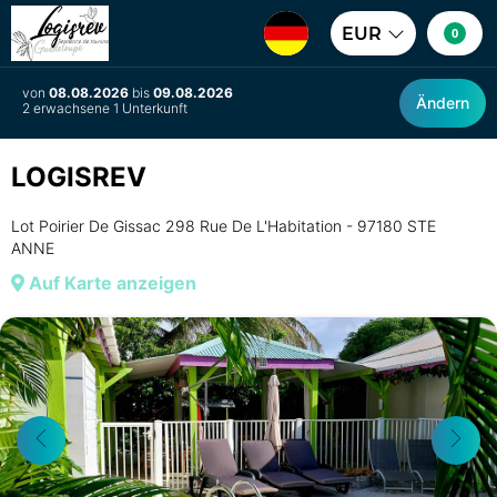
EUR
0
von
08.08.2026
bis
09.08.2026
Ändern
2 erwachsene 1 Unterkunft
LOGISREV
Lot Poirier De Gissac 298 Rue De L'Habitation - 97180 STE
ANNE
Auf Karte anzeigen