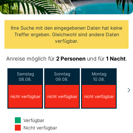
Ihre Suche mit den eingegebenen Daten hat keine
Treffer ergeben. Gleichwohl sind andere Daten
verfügbar.
Anreise möglich für
2 Personen
und für
1 Nacht
.
Samstag
Sonntag
Montag
08.08.
09.08.
10.08.
nicht verfügbar
nicht verfügbar
nicht verfügbar
Dienstag
Mittwoch
Donnerstag
Verfügbar
11.08.
12.08.
13.08.
Nicht verfügbar