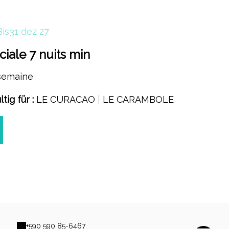
Bis
31 dez 27
ciale 7 nuits min
semaine
tig für :
LE CURACAO
|
LE CARAMBOLE
+590 590 85-6467