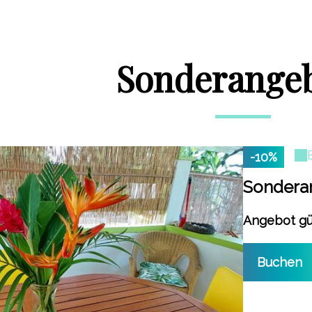
Sonderange
-10%
Sondera
Angebot gül
Buchen