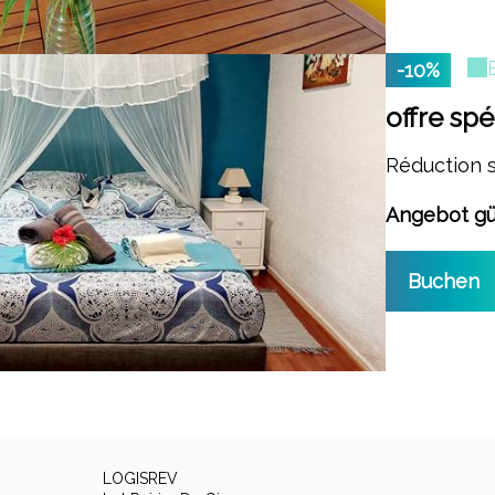
-10%
offre spé
Réduction 
Angebot gül
Buchen
LOGISREV