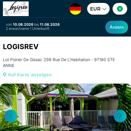
EUR
0
von
10.08.2026
bis
11.08.2026
Ändern
2 erwachsene 1 Unterkunft
LOGISREV
Lot Poirier De Gissac 298 Rue De L'Habitation - 97180 STE
ANNE
Auf Karte anzeigen