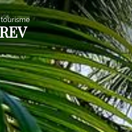
 tourisme
SREV