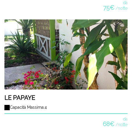
da
75€
/notte
LE PAPAYE
Capacità Massima:4
da
68€
/notte