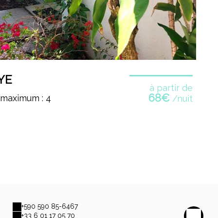
YE
à partir de
68€
 maximum : 4
/nuit
+590 590 85-6467
+33 6 01 17 05 70