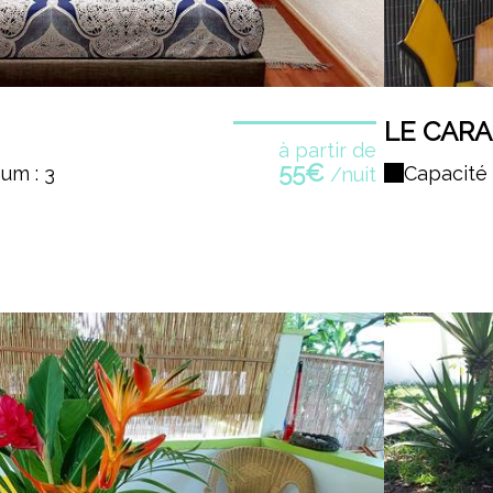
LE CAR
à partir de
55€
um : 3
Capacité
/nuit