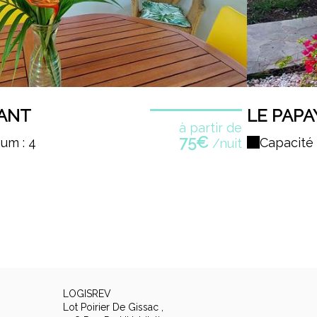
ANT
LE PAPA
à partir de
75€
um : 4
Capacité
/nuit
LOGISREV
Lot Poirier De Gissac ,