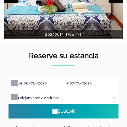
20240613_170849[1]
Reserve su estancia
Del
al
1
alojamiento /
2
adultos
BUSCAR