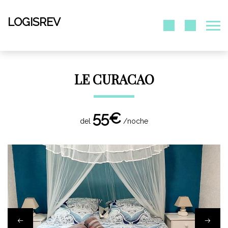
LOGISREV
LE CURACAO
55€
del
/noche