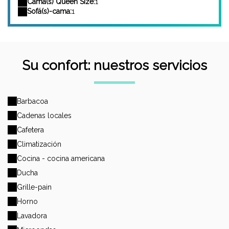
Cama(s) Queen Size:
1
Sofá(s)-cama:
1
Su confort: nuestros servicios
Barbacoa
Cadenas locales
Cafetera
Climatización
Cocina - cocina americana
Ducha
Grille-pain
Horno
Lavadora