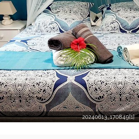
20240613_170849[1]