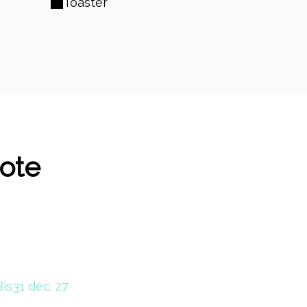
Toaster
ote
Bis
31 déc. 27