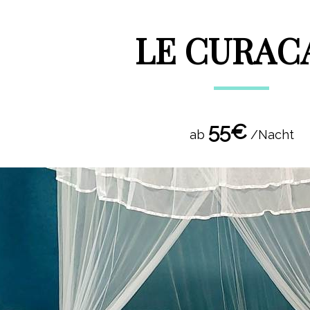
LE CURAC
55€
ab
/Nacht