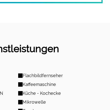
nstleistungen
Flachbildfernseher
Kaffeemaschine
AN
Küche - Kochecke
Mikrowelle