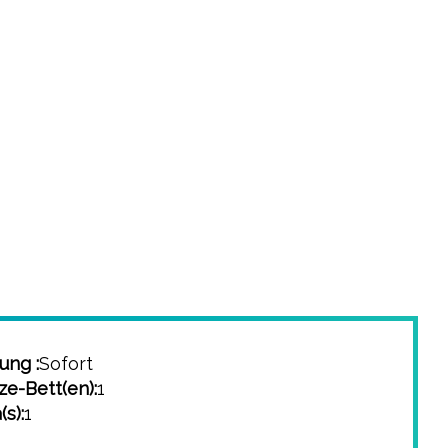
ung :
Sofort
e-Bett(en):
1
s):
1