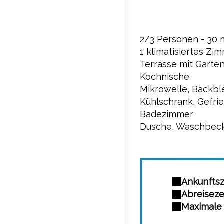
2/3 Personen - 30 
1 klimatisiertes Zi
Terrasse mit Gart
Kochnische
Mikrowelle, Backbl
Kühlschrank, Gefri
Badezimmer
Dusche, Waschbec
Ankunftsze
Abreisezei
Maximale 