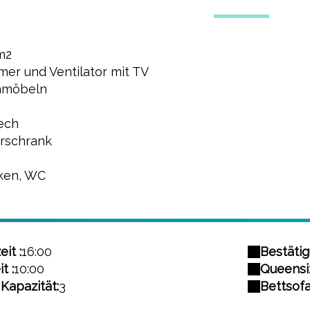
m2
mmer und Ventilator mit TV
enmöbeln
ech
erschrank
ken, WC
it :
16:00
Bestätig
t :
10:00
Queensiz
Kapazität:
3
Bettsofa(