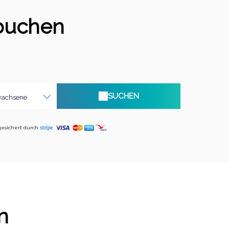
 buchen
SUCHEN
wachsene
esichert durch
n