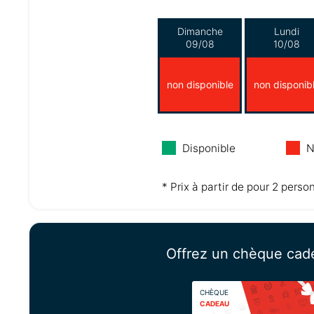
Dimanche
Lundi
09/08
10/08
non disponible
non disponib
Disponible
N
* Prix à partir de pour 2 perso
Offrez un chèque cad
CHÈQUE
CADEAU