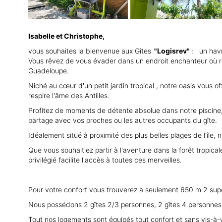
Isabelle et Christophe,
vous souhaites la bienvenue aux Gîtes
"Logisrev"
: un havr
Vous rêvez de vous évader dans un endroit enchanteur où règne
Guadeloupe.
Niché au cœur d'un petit jardin tropical , notre oasis vous
respire l'âme des Antilles.
Profitez de moments de détente absolue dans notre piscine, où
partage avec vos proches ou les autres occupants du gîte.
Idéalement situé à proximité des plus belles plages de l'île,
Que vous souhaitiez partir à l'aventure dans la forêt tropica
privilégié facilite l'accès à toutes ces merveilles.
Pour votre confort vous trouverez à seulement 650 m 2 supe
Nous possédons 2 gîtes 2/3 personnes, 2 gîtes 4 personnes
Tout nos logements sont équipés tout confort et sans vis-à-vis,