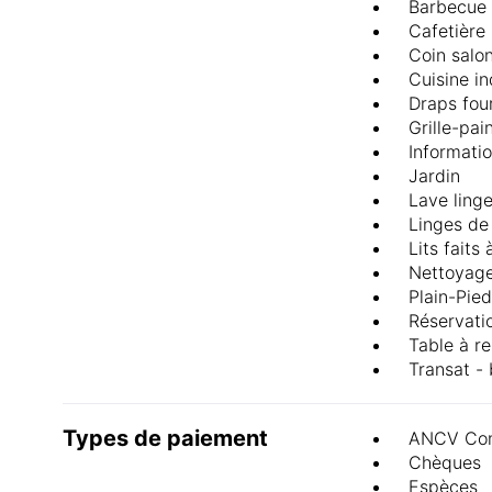
Barbecue
Cafetière
Coin salo
Cuisine i
Draps fou
Grille-pai
Informatio
Jardin
Lave linge
Linges de 
Lits faits 
Nettoyag
Plain-Pied
Réservati
Table à r
Transat - 
Types de paiement
ANCV Con
Chèques
Espèces