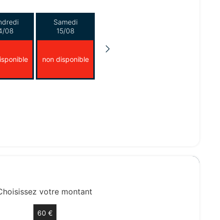
ndredi
Samedi
4/08
15/08
isponible
non disponible
Choisissez votre montant
60 €