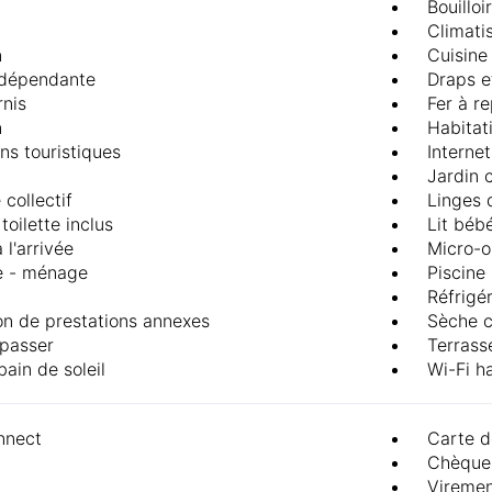
Bouilloi
Climati
n
Cuisine 
ndépendante
Draps e
rnis
Fer à r
n
Habitat
ns touristiques
Internet
Jardin
 collectif
Linges 
toilette inclus
Lit béb
à l'arrivée
Micro-
e - ménage
Piscine
Réfrigé
on de prestations annexes
Sèche 
epasser
Terrass
bain de soleil
Wi-Fi ha
nect
Carte d
Chèque
Vireme