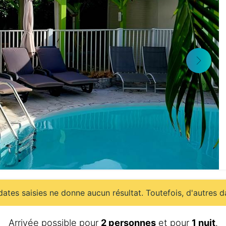
ates saisies ne donne aucun résultat. Toutefois, d'autres d
Arrivée possible pour
2 personnes
et pour
1 nuit
.