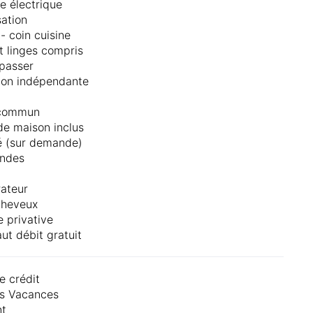
re électrique
sation
- coin cuisine
t linges compris
epasser
ion indépendante
 commun
de maison inclus
é (sur demande)
ondes
rateur
cheveux
e privative
ut débit gratuit
e crédit
s Vacances
nt