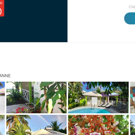
UR
Chè
0
E ANNE