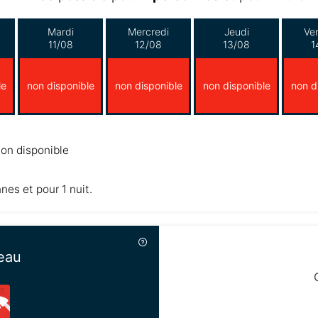
Mardi
Mercredi
Jeudi
Ve
11/08
12/08
13/08
1
le
non disponible
non disponible
non disponible
non d
on disponible
nnes et pour 1 nuit.
eau