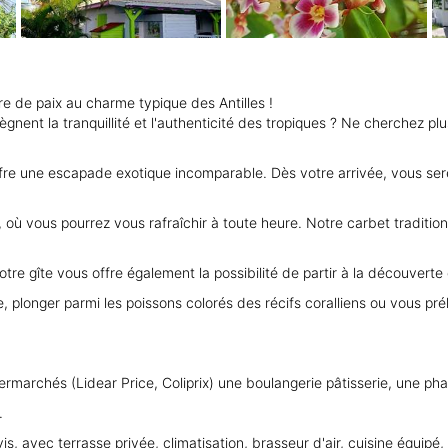
e de paix au charme typique des Antilles !
nt la tranquillité et l'authenticité des tropiques ? Ne cherchez plus,
 offre une escapade exotique incomparable. Dès votre arrivée, vous se
 vous pourrez vous rafraîchir à toute heure. Notre carbet traditionnel
 notre gîte vous offre également la possibilité de partir à la découver
le, plonger parmi les poissons colorés des récifs coralliens ou vous p
rmarchés (Lidear Price, Coliprix) une boulangerie pâtisserie, une 
.
 avec terrasse privée, climatisation, brasseur d'air, cuisine équipé, sa