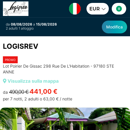
EUR
0
da
08/08/2026
a
15/08/2026
Modifica
2 adulti 1 alloggio
LOGISREV
PROMO
Lot Poirier De Gissac 298 Rue De L'Habitation - 97180 STE
ANNE
Visualizza sulla mappa
441,00 €
490,00 €
da
per 7 notti, 2 adulti o 63,00 € / notte