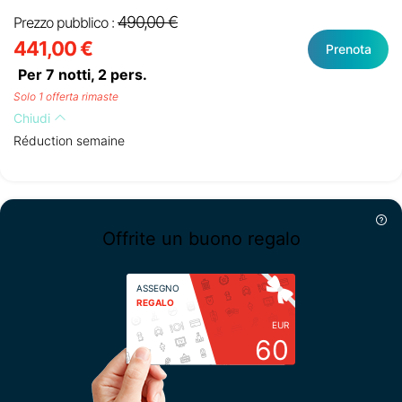
490,00 €
Prezzo pubblico :
441,00 €
Prenota
Per 7 notti,
2
pers.
Solo 1 offerta rimaste
Chiudi
Réduction semaine
Offrite un buono regalo
ASSEGNO
REGALO
EUR
60