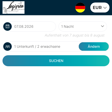
EUR
Aufenthalt von
7 august
bis
8 august
1 Unterkunft / 2 erwachsene
Ändern